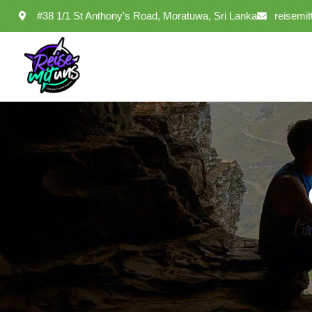
#38 1/1 St Anthony's Road, Moratuwa, Sri Lanka
reisemi