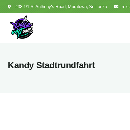
#38 1/1 St Anthony's Road, Moratuwa, Sri Lanka
rei
Kandy Stadtrundfahrt