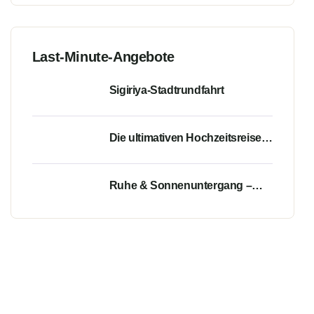
Last-Minute-Angebote
Sigiriya-Stadtrundfahrt
Die ultimativen Hochzeitsreise
in Sri Lanka – Kultur, Berge &
Küste in 7 Tagen
Ruhe & Sonnenuntergang –
Hochzeitsreise-Minitour durch
Sri Lanka