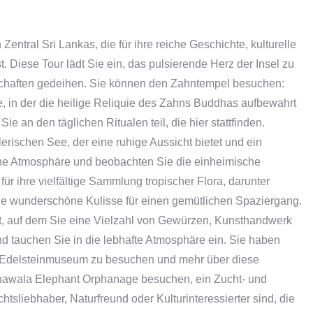
ntral Sri Lankas, die für ihre reiche Geschichte, kulturelle
Diese Tour lädt Sie ein, das pulsierende Herz der Insel zu
schaften gedeihen. Sie können den Zahntempel besuchen:
 in der die heilige Reliquie des Zahns Buddhas aufbewahrt
 an den täglichen Ritualen teil, die hier stattfinden.
ischen See, der eine ruhige Aussicht bietet und ein
iche Atmosphäre und beobachten Sie die einheimische
für ihre vielfältige Sammlung tropischer Flora, darunter
ne wunderschöne Kulisse für einen gemütlichen Spaziergang.
t, auf dem Sie eine Vielzahl von Gewürzen, Kunsthandwerk
d tauchen Sie in die lebhafte Atmosphäre ein. Sie haben
n Edelsteinmuseum zu besuchen und mehr über diese
nawala Elephant Orphanage besuchen, ein Zucht- und
chtsliebhaber, Naturfreund oder Kulturinteressierter sind, die