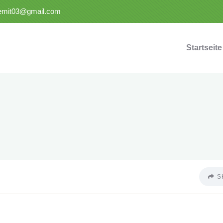
semit03@gmail.com
Startseite
S